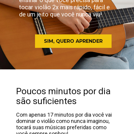
ensinar o que você ​precisa para
tocar violão 2x mais rápido, fácil e
de ​um jeito que você nunca viu!
SIM, QUERO APRENDER
Poucos minutos por ​dia
são suficientes
Com apenas 17 minutos por dia você vai ​
dominar o violão como nunca imaginou, ​
tocará suas músicas preferidas como
você ​sempre sonhou!